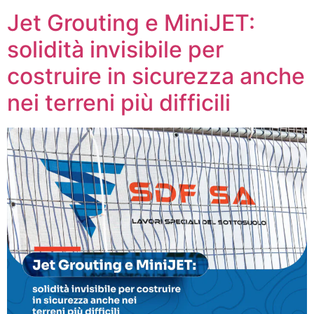
Jet Grouting e MiniJET:
solidità invisibile per
costruire in sicurezza anche
nei terreni più difficili